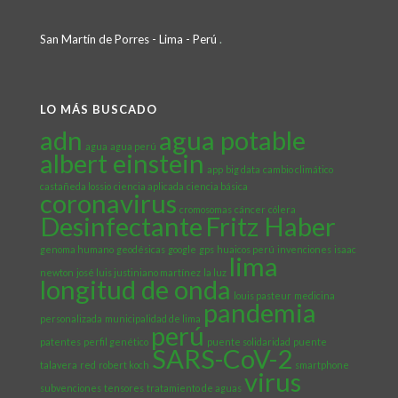
San Martín de Porres - Lima - Perú
.
LO MÁS BUSCADO
adn
agua potable
agua
agua perú
albert einstein
app
big data
cambio climático
castañeda lossio
ciencia aplicada
ciencia básica
coronavirus
cromosomas
cáncer
cólera
Desinfectante
Fritz Haber
genoma humano
geodésicas
google
gps
huaicos perú
invenciones
isaac
lima
newton
josé luis justiniano martínez
la luz
longitud de onda
louis pasteur
medicina
pandemia
personalizada
municipalidad de lima
perú
patentes
perfil genético
puente solidaridad
puente
SARS-CoV-2
talavera
red
robert koch
smartphone
virus
subvenciones
tensores
tratamiento de aguas