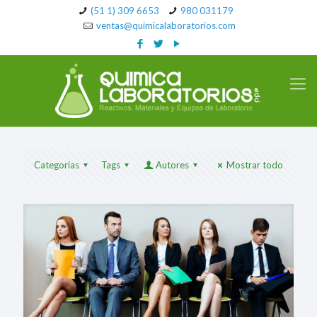
(51 1) 309 6653
980 031179
ventas@quimicalaboratorios.com
Categorías
Tags
Autores
Mostrar todo