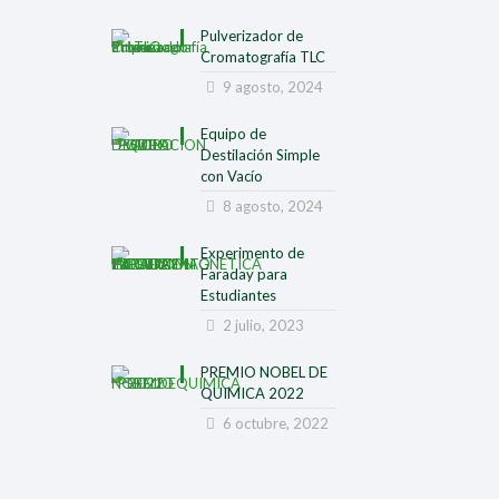
OSTS RECIENTES
Pulverizador de
Cubeta de Cuarzo para
Cromatografía TLC
Espectrofotómetro
9 agosto, 2024
25 agosto, 2024
Equipo de
Pulverizador de Cromatografía TLC
Destilación Simple
con Vacío
9 agosto, 2024
8 agosto, 2024
Equipo de Destilación Simple con
Experimento de
Vacío
Faraday para
Estudiantes
8 agosto, 2024
2 julio, 2023
PREMIO NOBEL DE
QUIMICA 2022
6 octubre, 2022