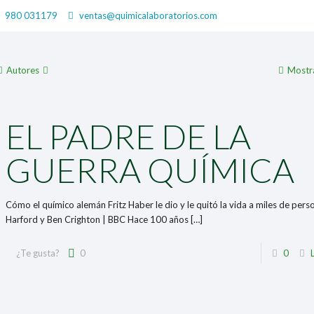
980 031179
ventas@quimicalaboratorios.com
Autores
Mostr
EL PADRE DE LA
GUERRA QUÍMICA
Cómo el químico alemán Fritz Haber le dio y le quitó la vida a miles de per
Harford y Ben Crighton | BBC Hace 100 años
[…]
¿Te gusta?
0
0