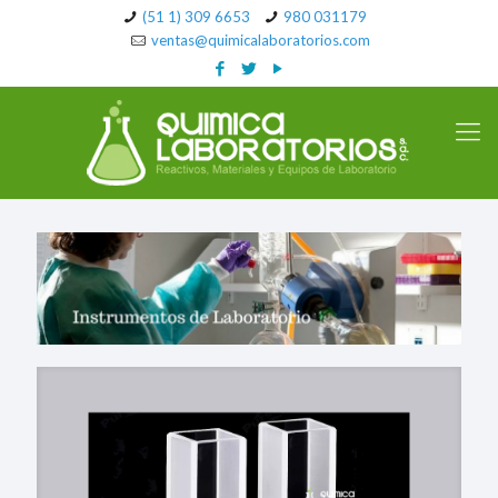
(51 1) 309 6653
980 031179
ventas@quimicalaboratorios.com