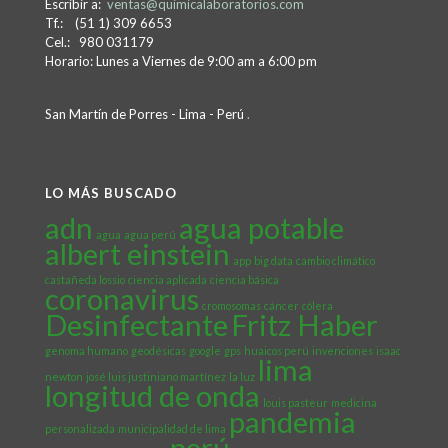
Escribir a:
ventas@quimicalaboratorios.com
Tf.: (51 1) 309 6653
Cel.: 980 031179
Horario: Lunes a Viernes de 9:00 am a 6:00 pm
San Martín de Porres - Lima - Perú
.
LO MÁS BUSCADO
adn
agua potable
agua
agua perú
albert einstein
app
big data
cambio climático
castañeda lossio
ciencia aplicada
ciencia básica
coronavirus
cromosomas
cáncer
cólera
Desinfectante
Fritz Haber
genoma humano
geodésicas
google
gps
huaicos perú
invenciones
isaac
lima
newton
josé luis justiniano martínez
la luz
longitud de onda
louis pasteur
medicina
pandemia
personalizada
municipalidad de lima
perú