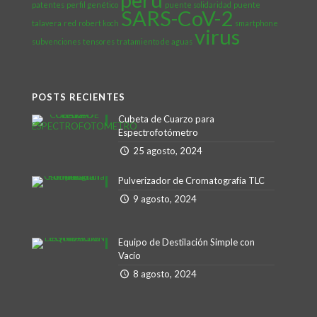
patentes
perfil genético
puente solidaridad
puente
SARS-CoV-2
talavera
red
robert koch
smartphone
virus
subvenciones
tensores
tratamiento de aguas
POSTS RECIENTES
Cubeta de Cuarzo para
Espectrofotómetro
25 agosto, 2024
Pulverizador de Cromatografía TLC
9 agosto, 2024
Equipo de Destilación Simple con
Vacío
8 agosto, 2024