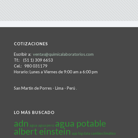
COTIZACIONES
Escribir a:
ventas@quimicalaboratorios.com
Tf.: (51 1) 309 6653
Cel.: 980 031179
Horario: Lunes a Viernes de 9:00 am a 6:00 pm
San Martín de Porres - Lima - Perú
.
LO MÁS BUSCADO
adn
agua potable
agua
agua perú
albert einstein
app
big data
cambio climático