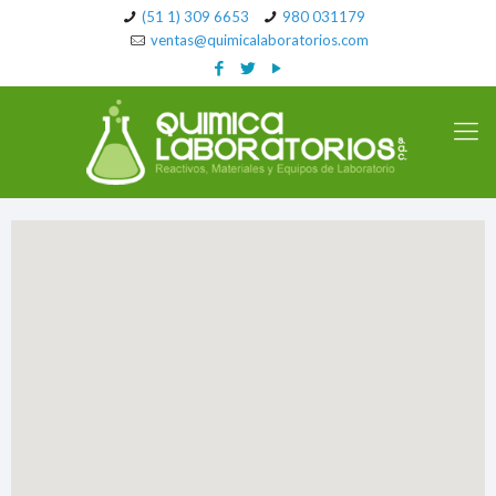
(51 1) 309 6653
980 031179
ventas@quimicalaboratorios.com