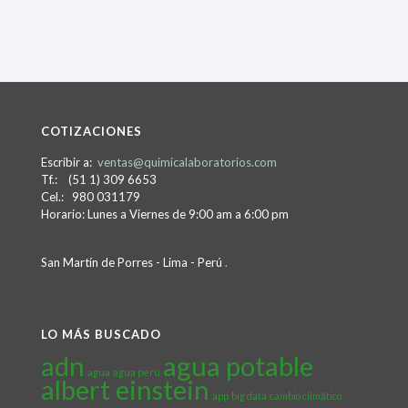
COTIZACIONES
Escribir a:
ventas@quimicalaboratorios.com
Tf.: (51 1) 309 6653
Cel.: 980 031179
Horario: Lunes a Viernes de 9:00 am a 6:00 pm
San Martín de Porres - Lima - Perú
.
LO MÁS BUSCADO
adn
agua potable
agua
agua perú
albert einstein
app
big data
cambio climático