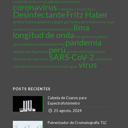
castañeda lossio
ciencia aplicada
ciencia básica
coronavirus
cromosomas
cáncer
cólera
Desinfectante
Fritz Haber
genoma humano
geodésicas
google
gps
huaicos perú
invenciones
isaac
lima
newton
josé luis justiniano martínez
la luz
longitud de onda
louis pasteur
medicina
pandemia
personalizada
municipalidad de lima
perú
patentes
perfil genético
puente solidaridad
puente
SARS-CoV-2
talavera
red
robert koch
smartphone
virus
subvenciones
tensores
tratamiento de aguas
POSTS RECIENTES
Cubeta de Cuarzo para
Espectrofotómetro
25 agosto, 2024
Pulverizador de Cromatografía TLC