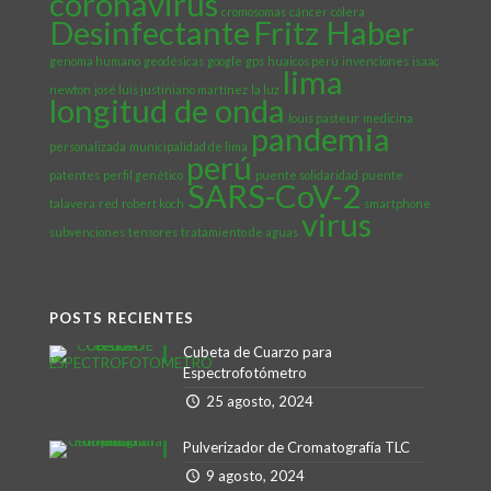
coronavirus
cromosomas
cáncer
cólera
Desinfectante
Fritz Haber
genoma humano
geodésicas
google
gps
huaicos perú
invenciones
isaac
lima
newton
josé luis justiniano martínez
la luz
longitud de onda
louis pasteur
medicina
pandemia
personalizada
municipalidad de lima
perú
patentes
perfil genético
puente solidaridad
puente
SARS-CoV-2
talavera
red
robert koch
smartphone
virus
subvenciones
tensores
tratamiento de aguas
POSTS RECIENTES
Cubeta de Cuarzo para
Espectrofotómetro
25 agosto, 2024
Pulverizador de Cromatografía TLC
9 agosto, 2024