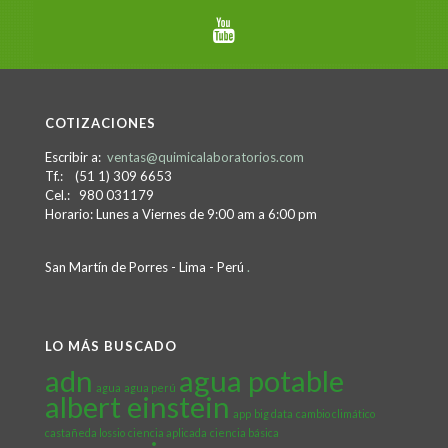
COTIZACIONES
Escribir a:
ventas@quimicalaboratorios.com
Tf.: (51 1) 309 6653
Cel.: 980 031179
Horario: Lunes a Viernes de 9:00 am a 6:00 pm
San Martín de Porres - Lima - Perú
.
LO MÁS BUSCADO
adn
agua potable
agua
agua perú
albert einstein
app
big data
cambio climático
castañeda lossio
ciencia aplicada
ciencia básica