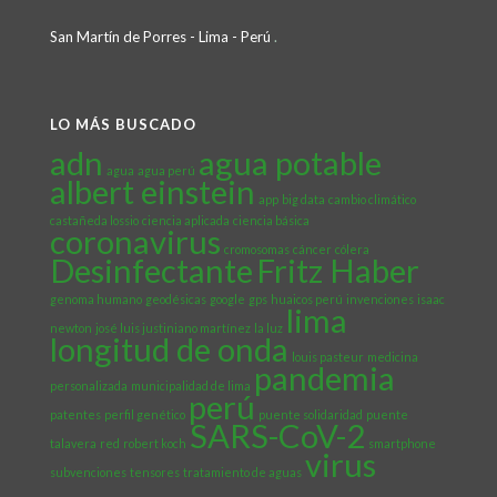
San Martín de Porres - Lima - Perú
.
LO MÁS BUSCADO
adn
agua potable
agua
agua perú
albert einstein
app
big data
cambio climático
castañeda lossio
ciencia aplicada
ciencia básica
coronavirus
cromosomas
cáncer
cólera
Desinfectante
Fritz Haber
genoma humano
geodésicas
google
gps
huaicos perú
invenciones
isaac
lima
newton
josé luis justiniano martínez
la luz
longitud de onda
louis pasteur
medicina
pandemia
personalizada
municipalidad de lima
perú
patentes
perfil genético
puente solidaridad
puente
SARS-CoV-2
talavera
red
robert koch
smartphone
virus
subvenciones
tensores
tratamiento de aguas