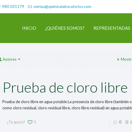
980 031179
ventas@quimicalaboratorios.com
INICIO
¿QUIÉNES SOMOS?
REPRESENTADAS
Autores
Mostr
Prueba de cloro libre
Prueba de cloro libre en agua potable La presencia de cloro libre (también 
como cloro residual, cloro residual libre, cloro libre residual) en agua potabl
¿Te gusta?
3
0