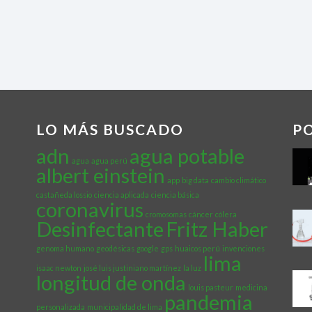
LO MÁS BUSCADO
P
adn
agua potable
agua
agua perú
albert einstein
app
big data
cambio climático
castañeda lossio
ciencia aplicada
ciencia básica
coronavirus
cromosomas
cáncer
cólera
Desinfectante
Fritz Haber
genoma humano
geodésicas
google
gps
huaicos perú
invenciones
lima
isaac newton
josé luis justiniano martínez
la luz
longitud de onda
louis pasteur
medicina
pandemia
personalizada
municipalidad de lima