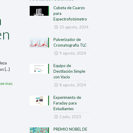
Cubeta de Cuarzo
para
a
Espectrofotómetro
25 agosto, 2024
en
Pulverizador de
Cromatografía TLC
9 agosto, 2024
leza
Equipo de
sus
[…]
Destilación Simple
con Vacío
Lee mas
8 agosto, 2024
Experimento de
Faraday para
Estudiantes
2 julio, 2023
PREMIO NOBEL DE