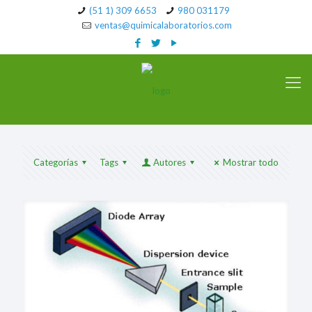
(51 1) 309 6653
980 031179
ventas@quimicalaboratorios.com
Categorías
Tags
Autores
Mostrar todo