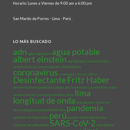
Horario: Lunes a Viernes de 9:00 am a 6:00 pm
San Martín de Porres - Lima - Perú
.
LO MÁS BUSCADO
adn
agua potable
agua
agua perú
albert einstein
app
big data
cambio climático
castañeda lossio
ciencia aplicada
ciencia básica
coronavirus
cromosomas
cáncer
cólera
Desinfectante
Fritz Haber
genoma humano
geodésicas
google
gps
huaicos perú
invenciones
isaac
lima
newton
josé luis justiniano martínez
la luz
longitud de onda
louis pasteur
medicina
pandemia
personalizada
municipalidad de lima
perú
patentes
perfil genético
puente solidaridad
puente
SARS-CoV-2
talavera
red
robert koch
smartphone