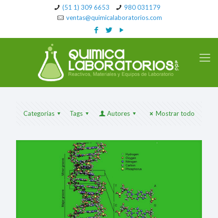
(51 1) 309 6653
980 031179
ventas@quimicalaboratorios.com
Categorías
Tags
Autores
Mostrar todo