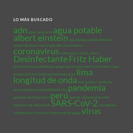
LO MÁS BUSCADO
adn
agua potable
agua
agua perú
albert einstein
app
big data
cambio climático
castañeda lossio
ciencia aplicada
ciencia básica
coronavirus
cromosomas
cáncer
cólera
Desinfectante
Fritz Haber
genoma humano
geodésicas
google
gps
huaicos perú
invenciones
isaac
lima
newton
josé luis justiniano martínez
la luz
longitud de onda
louis pasteur
medicina
pandemia
personalizada
municipalidad de lima
perú
patentes
perfil genético
puente solidaridad
puente
SARS-CoV-2
talavera
red
robert koch
smartphone
virus
subvenciones
tensores
tratamiento de aguas