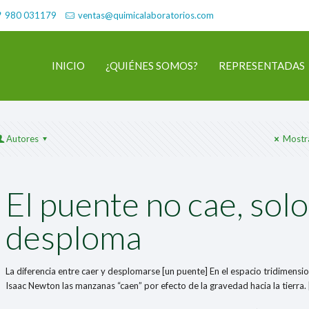
980 031179
ventas@quimicalaboratorios.com
INICIO
¿QUIÉNES SOMOS?
REPRESENTADAS
Autores
Mostr
El puente no cae, solo
desploma
La diferencia entre caer y desplomarse [un puente] En el espacio tridimensi
Isaac Newton las manzanas “caen” por efecto de la gravedad hacia la tierra.