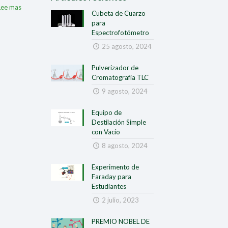
Lee mas
Cubeta de Cuarzo
para
Espectrofotómetro
25 agosto, 2024
Pulverizador de
Cromatografía TLC
9 agosto, 2024
Equipo de
Destilación Simple
con Vacío
8 agosto, 2024
Experimento de
Faraday para
Estudiantes
2 julio, 2023
PREMIO NOBEL DE