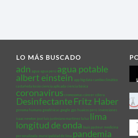
LO MÁS BUSCADO
P
adn
agua potable
agua
agua perú
albert einstein
app
big data
cambio climático
castañeda lossio
ciencia aplicada
ciencia básica
coronavirus
cromosomas
cáncer
cólera
Desinfectante
Fritz Haber
genoma humano
geodésicas
google
gps
huaicos perú
invenciones
lima
isaac newton
josé luis justiniano martínez
la luz
longitud de onda
louis pasteur
medicina
pandemia
personalizada
municipalidad de lima