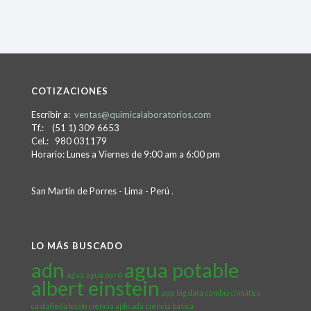
COTIZACIONES
Escribir a:
ventas@quimicalaboratorios.com
Tf.: (51 1) 309 6653
Cel.: 980 031179
Horario: Lunes a Viernes de 9:00 am a 6:00 pm
San Martín de Porres - Lima - Perú
.
LO MÁS BUSCADO
adn
agua potable
agua
agua perú
albert einstein
app
big data
cambio climático
castañeda lossio
ciencia aplicada
ciencia básica