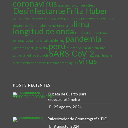
coronavirus
cromosomas
cáncer
cólera
Desinfectante
Fritz Haber
genoma humano
geodésicas
google
gps
huaicos perú
invenciones
isaac
lima
newton
josé luis justiniano martínez
la luz
longitud de onda
louis pasteur
medicina
pandemia
personalizada
municipalidad de lima
perú
patentes
perfil genético
puente solidaridad
puente
SARS-CoV-2
talavera
red
robert koch
smartphone
virus
subvenciones
tensores
tratamiento de aguas
POSTS RECIENTES
Cubeta de Cuarzo para
Espectrofotómetro
25 agosto, 2024
Pulverizador de Cromatografía TLC
9 agosto, 2024