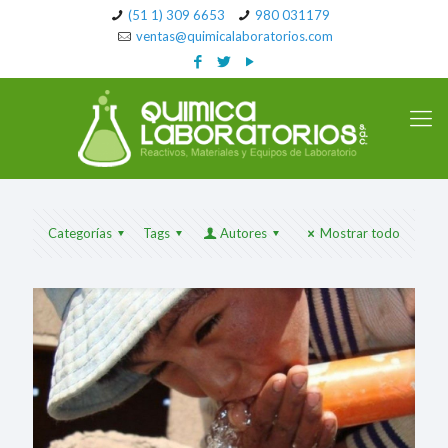
(51 1) 309 6653
980 031179
ventas@quimicalaboratorios.com
Categorías
Tags
Autores
Mostrar todo