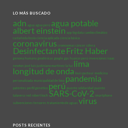
LO MÁS BUSCADO
adn
agua potable
agua
agua perú
albert einstein
app
big data
cambio climático
castañeda lossio
ciencia aplicada
ciencia básica
coronavirus
cromosomas
cáncer
cólera
Desinfectante
Fritz Haber
genoma humano
geodésicas
google
gps
huaicos perú
invenciones
isaac
lima
newton
josé luis justiniano martínez
la luz
longitud de onda
louis pasteur
medicina
pandemia
personalizada
municipalidad de lima
perú
patentes
perfil genético
puente solidaridad
puente
SARS-CoV-2
talavera
red
robert koch
smartphone
virus
subvenciones
tensores
tratamiento de aguas
POSTS RECIENTES