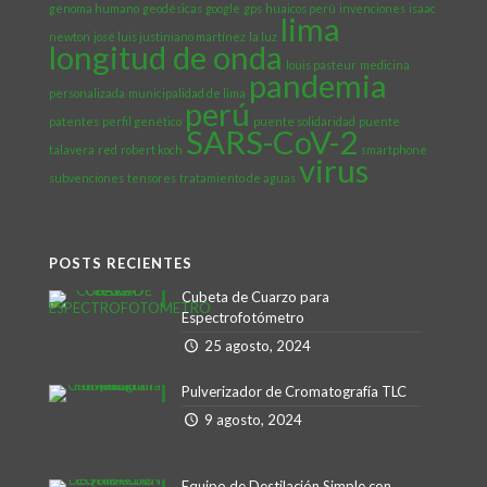
genoma humano
geodésicas
google
gps
huaicos perú
invenciones
isaac
lima
newton
josé luis justiniano martínez
la luz
longitud de onda
louis pasteur
medicina
pandemia
personalizada
municipalidad de lima
perú
patentes
perfil genético
puente solidaridad
puente
SARS-CoV-2
talavera
red
robert koch
smartphone
virus
subvenciones
tensores
tratamiento de aguas
POSTS RECIENTES
Cubeta de Cuarzo para
Espectrofotómetro
25 agosto, 2024
Pulverizador de Cromatografía TLC
9 agosto, 2024
Equipo de Destilación Simple con