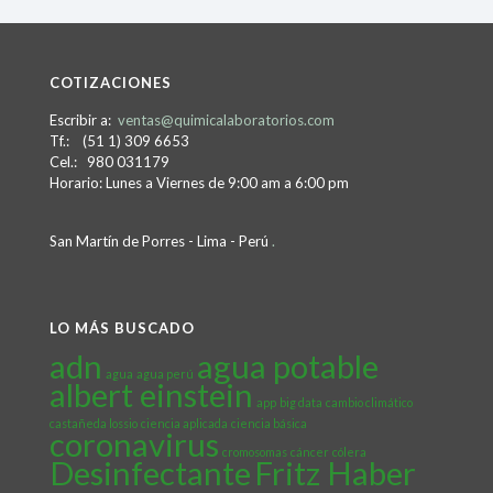
COTIZACIONES
Escribir a:
ventas@quimicalaboratorios.com
Tf.: (51 1) 309 6653
Cel.: 980 031179
Horario: Lunes a Viernes de 9:00 am a 6:00 pm
San Martín de Porres - Lima - Perú
.
LO MÁS BUSCADO
adn
agua potable
agua
agua perú
albert einstein
app
big data
cambio climático
castañeda lossio
ciencia aplicada
ciencia básica
coronavirus
cromosomas
cáncer
cólera
Desinfectante
Fritz Haber