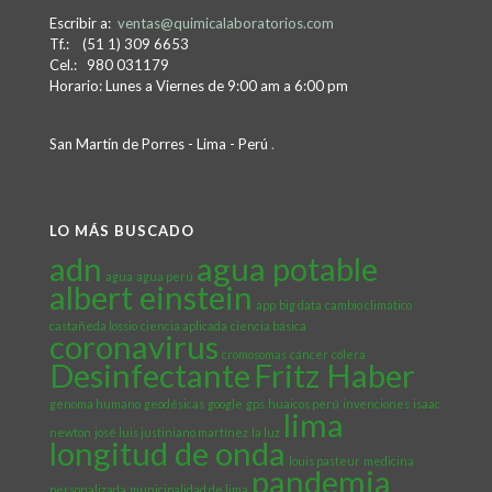
Escribir a:
ventas@quimicalaboratorios.com
Tf.: (51 1) 309 6653
Cel.: 980 031179
Horario: Lunes a Viernes de 9:00 am a 6:00 pm
San Martín de Porres - Lima - Perú
.
LO MÁS BUSCADO
adn
agua potable
agua
agua perú
albert einstein
app
big data
cambio climático
castañeda lossio
ciencia aplicada
ciencia básica
coronavirus
cromosomas
cáncer
cólera
Desinfectante
Fritz Haber
genoma humano
geodésicas
google
gps
huaicos perú
invenciones
isaac
lima
newton
josé luis justiniano martínez
la luz
longitud de onda
louis pasteur
medicina
pandemia
personalizada
municipalidad de lima