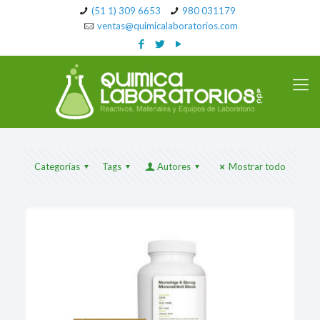
(51 1) 309 6653
980 031179
ventas@quimicalaboratorios.com
Categorías
Tags
Autores
Mostrar todo