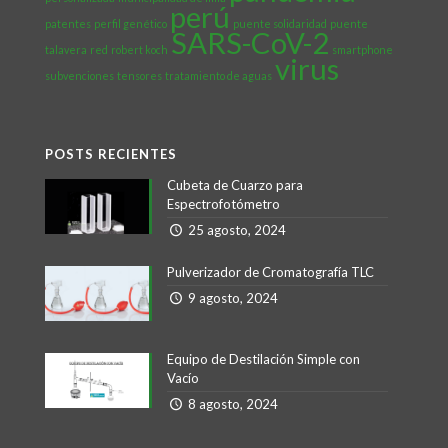
perú
patentes
perfil genético
puente solidaridad
puente
SARS-CoV-2
talavera
red
robert koch
smartphone
virus
subvenciones
tensores
tratamiento de aguas
POSTS RECIENTES
Cubeta de Cuarzo para
Espectrofotómetro
25 agosto, 2024
Pulverizador de Cromatografía TLC
9 agosto, 2024
Equipo de Destilación Simple con
Vacío
8 agosto, 2024