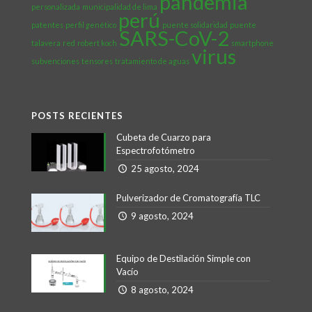
pandemia
personalizada
municipalidad de lima
perú
patentes
perfil genético
puente solidaridad
puente
SARS-CoV-2
talavera
red
robert koch
smartphone
virus
subvenciones
tensores
tratamiento de aguas
POSTS RECIENTES
Cubeta de Cuarzo para
Espectrofotómetro
25 agosto, 2024
Pulverizador de Cromatografía TLC
9 agosto, 2024
Equipo de Destilación Simple con
Vacío
8 agosto, 2024