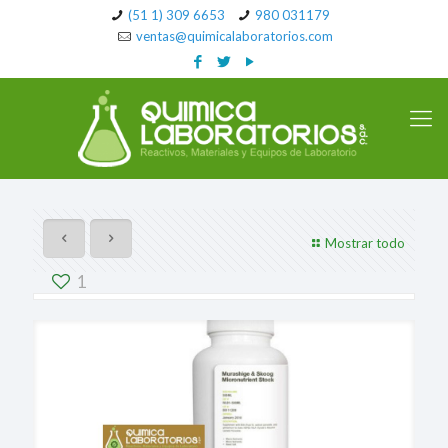
(51 1) 309 6653
980 031179
ventas@quimicalaboratorios.com
Mostrar todo
1