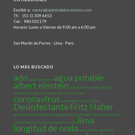
Escribir a:
ventas@quimicalaboratorios.com
Tf.: (51 1) 309 6653
Cel.: 980 031179
Horario: Lunes a Viernes de 9:00 am a 6:00 pm
San Martín de Porres - Lima - Perú
.
LO MÁS BUSCADO
adn
agua potable
agua
agua perú
albert einstein
app
big data
cambio climático
castañeda lossio
ciencia aplicada
ciencia básica
coronavirus
cromosomas
cáncer
cólera
Desinfectante
Fritz Haber
genoma humano
geodésicas
google
gps
huaicos perú
invenciones
isaac
lima
newton
josé luis justiniano martínez
la luz
longitud de onda
louis pasteur
medicina