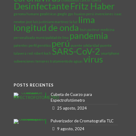
cromosomas
cáncer
cólera
Desinfectante
Fritz Haber
genoma humano
geodésicas
google
gps
huaicos perú
invenciones
isaac
lima
newton
josé luis justiniano martínez
la luz
longitud de onda
louis pasteur
medicina
pandemia
personalizada
municipalidad de lima
perú
patentes
perfil genético
puente solidaridad
puente
SARS-CoV-2
talavera
red
robert koch
smartphone
virus
subvenciones
tensores
tratamiento de aguas
POSTS RECIENTES
Cubeta de Cuarzo para
Espectrofotómetro
25 agosto, 2024
Pulverizador de Cromatografía TLC
9 agosto, 2024