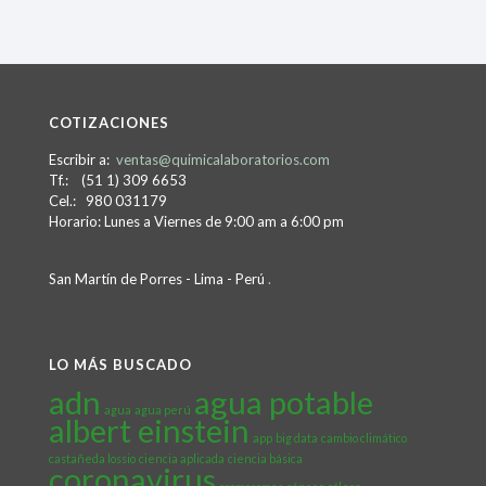
COTIZACIONES
Escribir a:
ventas@quimicalaboratorios.com
Tf.: (51 1) 309 6653
Cel.: 980 031179
Horario: Lunes a Viernes de 9:00 am a 6:00 pm
San Martín de Porres - Lima - Perú
.
LO MÁS BUSCADO
adn
agua potable
agua
agua perú
albert einstein
app
big data
cambio climático
castañeda lossio
ciencia aplicada
ciencia básica
coronavirus