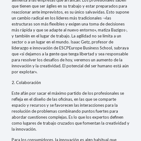
alimenta a las empresas que arrancan. Los profesionales saben
que tienen que ser ágiles en su trabajo y estar preparados para
reaccionar ante imprevistos, es su único salvavidas. Esto supone
un cambio radical en los líderes más tradicionales -«las
estructuras son más flexibles y exigen una toma de decisiones
más rápida y que se adapte al nuevo entorno», matiza Bazigos-,
y también en el lugar de trabajo. La agilidad no se limita a un
sector o a un lugar en el mundo. Isaac Getz, profesor de
liderazgo e innovación de ESCPEurope Business School, subraya
que «si dejamos a la gente que tenga libertad y sea responsable
para resolver los desafíos de hoy, veremos un aumento de la
innovación y la creatividad. El potencial del ser humano está aún
por explotar».
2. Colaboración
Este afán por sacar el máximo partido de los profesionales se
refleja en el diseño de las oficinas, en las que se comparte
espacio y recursos y se favorecen las interacciones para la
resolución de problemas combinando puntos fuertes para
abordar cuestiones complejas. Es lo que los expertos definen
como lugares de trabajo cruzados que fomentan la creatividad y
la innovación.
Para los consumidores, la innovación es algo habitual que