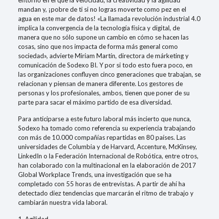
entorno en el que la velocidad, la creatividad y la agilidad
mandan y, ¡pobre de ti si no logras moverte como pez en el
agua en este mar de datos! «La llamada revolución industrial 4.0
implica la convergencia de la tecnología física y digital, de
manera que no sólo supone un cambio en cómo se hacen las
cosas, sino que nos impacta de forma más general como
sociedad», advierte Miriam Martín, directora de márketing y
comunicación de Sodexo BI. Y por si todo esto fuera poco, en
las organizaciones confluyen cinco generaciones que trabajan, se
relacionan y piensan de manera diferente. Los gestores de
personas y los profesionales, ambos, tienen que poner de su
parte para sacar el máximo partido de esa diversidad.
Para anticiparse a este futuro laboral más incierto que nunca,
Sodexo ha tomado como referencia su experiencia trabajando
con más de 10.000 compañías repartidas en 80 países. Las
universidades de Columbia y de Harvard, Accenture, McKinsey,
LinkedIn o la Federación Internacional de Robótica, entre otros,
han colaborado con la multinacional en la elaboración de 2017
Global Workplace Trends, una investigación que se ha
completado con 55 horas de entrevistas. A partir de ahí ha
detectado diez tendencias que marcarán el ritmo de trabajo y
cambiarán nuestra vida laboral.