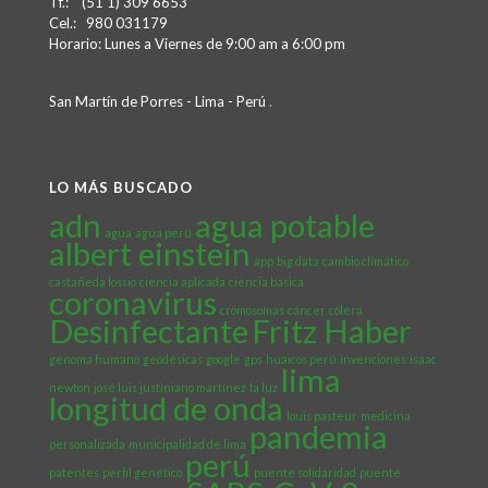
Tf.: (51 1) 309 6653
Cel.: 980 031179
Horario: Lunes a Viernes de 9:00 am a 6:00 pm
San Martín de Porres - Lima - Perú
.
LO MÁS BUSCADO
adn
agua potable
agua
agua perú
albert einstein
app
big data
cambio climático
castañeda lossio
ciencia aplicada
ciencia básica
coronavirus
cromosomas
cáncer
cólera
Desinfectante
Fritz Haber
genoma humano
geodésicas
google
gps
huaicos perú
invenciones
isaac
lima
newton
josé luis justiniano martínez
la luz
longitud de onda
louis pasteur
medicina
pandemia
personalizada
municipalidad de lima
perú
patentes
perfil genético
puente solidaridad
puente