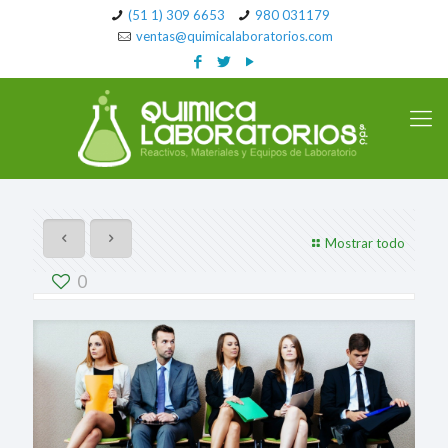
(51 1) 309 6653
980 031179
ventas@quimicalaboratorios.com
Mostrar todo
0