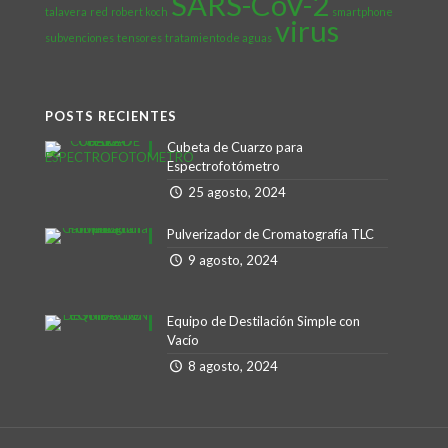
SARS-CoV-2
talavera
red
robert koch
smartphone
virus
subvenciones
tensores
tratamiento de aguas
POSTS RECIENTES
Cubeta de Cuarzo para
Espectrofotómetro
25 agosto, 2024
Pulverizador de Cromatografía TLC
9 agosto, 2024
Equipo de Destilación Simple con
Vacío
8 agosto, 2024