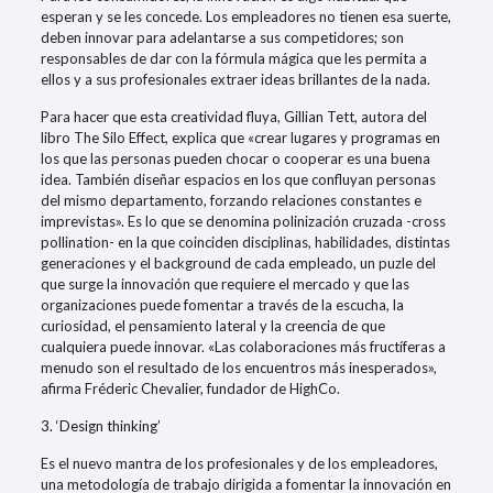
esperan y se les concede. Los empleadores no tienen esa suerte,
deben innovar para adelantarse a sus competidores; son
responsables de dar con la fórmula mágica que les permita a
ellos y a sus profesionales extraer ideas brillantes de la nada.
Para hacer que esta creatividad fluya, Gillian Tett, autora del
libro The Silo Effect, explica que «crear lugares y programas en
los que las personas pueden chocar o cooperar es una buena
idea. También diseñar espacios en los que confluyan personas
del mismo departamento, forzando relaciones constantes e
imprevistas». Es lo que se denomina polinización cruzada -cross
pollination- en la que coinciden disciplinas, habilidades, distintas
generaciones y el background de cada empleado, un puzle del
que surge la innovación que requiere el mercado y que las
organizaciones puede fomentar a través de la escucha, la
curiosidad, el pensamiento lateral y la creencia de que
cualquiera puede innovar. «Las colaboraciones más fructíferas a
menudo son el resultado de los encuentros más inesperados»,
afirma Fréderic Chevalier, fundador de HighCo.
3. ‘Design thinking’
Es el nuevo mantra de los profesionales y de los empleadores,
una metodología de trabajo dirigida a fomentar la innovación en