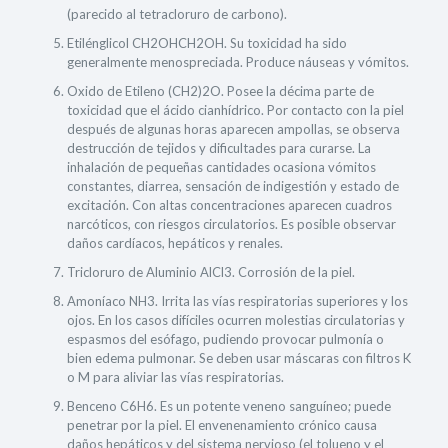
(parecido al tetracloruro de carbono).
Etilénglicol CH2OHCH2OH. Su toxicidad ha sido
generalmente menospreciada. Produce náuseas y vómitos.
Oxido de Etileno (CH2)2O. Posee la décima parte de
toxicidad que el ácido cianhídrico. Por contacto con la piel
después de algunas horas aparecen ampollas, se observa
destrucción de tejidos y dificultades para curarse. La
inhalación de pequeñas cantidades ocasiona vómitos
constantes, diarrea, sensación de indigestión y estado de
excitación. Con altas concentraciones aparecen cuadros
narcóticos, con riesgos circulatorios. Es posible observar
daños cardíacos, hepáticos y renales.
Tricloruro de Aluminio AlCl3. Corrosión de la piel.
Amoníaco NH3. Irrita las vías respiratorias superiores y los
ojos. En los casos difíciles ocurren molestias circulatorias y
espasmos del esófago, pudiendo provocar pulmonía o
bien edema pulmonar. Se deben usar máscaras con filtros K
o M para aliviar las vías respiratorias.
Benceno C6H6. Es un potente veneno sanguíneo; puede
penetrar por la piel. El envenenamiento crónico causa
daños hepáticos y del sistema nervioso (el tolueno y el