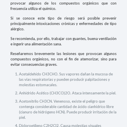
provocar algunos de los compuestos orgánicos que con
frecuencia utiliza el químico.
Si se conoce este tipo de riesgo será posible prevenir
principalmente intoxicaciones crónicas y enfermedades de tipo
alérgico.
Se recomienda, por ello, trabajar con guantes, buena ventilación
e ingerir una alimentación sana.
Reseñaremos brevemente las lesiones que provocan algunos
compuestos orgánicos, no con el fin de atemorizar, sino para
evitar consecuencias graves.
Acetaldehído CH3CHO. Sus vapores dañan la mucosa de
las vías respiratorias y pueden producir palpitaciones y
molestias estomacales.
Anhídrido Acético (CH3CO)2O. Ataca intensamente la piel.
Acetonitrilo CH3CN. Venenoso, existe el peligro que
contenga considerable cantidad de ácido cianhídrico libre
(cianuro de hidrógeno HCN). Puede producir irritación de la
piel.
Dicloroetileno C2H2Cl2. Causa molestias visuales