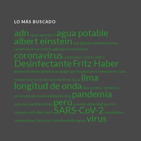
LO MÁS BUSCADO
adn
agua potable
agua
agua perú
albert einstein
app
big data
cambio climático
castañeda lossio
ciencia aplicada
ciencia básica
coronavirus
cromosomas
cáncer
cólera
Desinfectante
Fritz Haber
genoma humano
geodésicas
google
gps
huaicos perú
invenciones
isaac
lima
newton
josé luis justiniano martínez
la luz
longitud de onda
louis pasteur
medicina
pandemia
personalizada
municipalidad de lima
perú
patentes
perfil genético
puente solidaridad
puente
SARS-CoV-2
talavera
red
robert koch
smartphone
virus
subvenciones
tensores
tratamiento de aguas