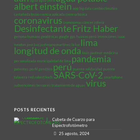
agua
agua perú
albert einstein
app
big data
cambio climático
castañeda lossio
ciencia aplicada
ciencia básica
coronavirus
cromosomas
cáncer
cólera
Desinfectante
Fritz Haber
genoma humano
geodésicas
google
gps
huaicos perú
invenciones
isaac
lima
newton
josé luis justiniano martínez
la luz
longitud de onda
louis pasteur
medicina
pandemia
personalizada
municipalidad de lima
perú
patentes
perfil genético
puente solidaridad
puente
SARS-CoV-2
talavera
red
robert koch
smartphone
virus
subvenciones
tensores
tratamiento de aguas
POSTS RECIENTES
Cubeta de Cuarzo para
Espectrofotómetro
25 agosto, 2024