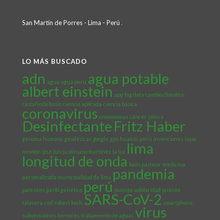
San Martín de Porres - Lima - Perú
.
LO MÁS BUSCADO
adn
agua potable
agua
agua perú
albert einstein
app
big data
cambio climático
castañeda lossio
ciencia aplicada
ciencia básica
coronavirus
cromosomas
cáncer
cólera
Desinfectante
Fritz Haber
genoma humano
geodésicas
google
gps
huaicos perú
invenciones
isaac
lima
newton
josé luis justiniano martínez
la luz
longitud de onda
louis pasteur
medicina
pandemia
personalizada
municipalidad de lima
perú
patentes
perfil genético
puente solidaridad
puente
SARS-CoV-2
talavera
red
robert koch
smartphone
virus
subvenciones
tensores
tratamiento de aguas