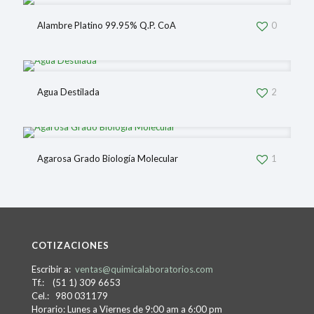
Alambre Platino 99.95% Q.P. CoA
0
Agua Destilada
2
Agarosa Grado Biología Molecular
1
COTIZACIONES
Escribir a:
ventas@quimicalaboratorios.com
Tf.: (51 1) 309 6653
Cel.: 980 031179
Horario: Lunes a Viernes de 9:00 am a 6:00 pm