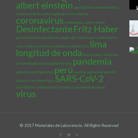
albert einstein
app
big data
cambio climático
castañeda lossio
ciencia aplicada
ciencia básica
coronavirus
cromosomas
cáncer
cólera
Desinfectante
Fritz Haber
genoma humano
geodésicas
google
gps
huaicos perú
invenciones
lima
isaac newton
josé luis justiniano martínez
la luz
longitud de onda
louis pasteur
medicina
pandemia
personalizada
municipalidad de lima
perú
patentes
perfil genético
puente solidaridad
puente
SARS-CoV-2
talavera
red
robert koch
smartphone
subvenciones
tensores
tratamiento de aguas
virus
© 2017 Materiales de Laboratorio. All Rights Reserved