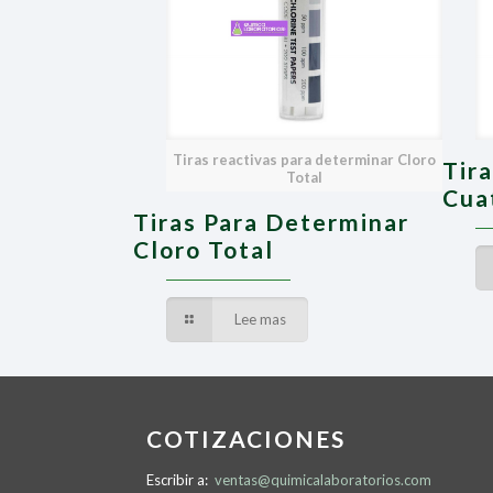
Tiras reactivas para determinar Cloro
Tir
Total
Cua
Tiras Para Determinar
Cloro Total
Lee mas
COTIZACIONES
Escribir a:
ventas@quimicalaboratorios.com