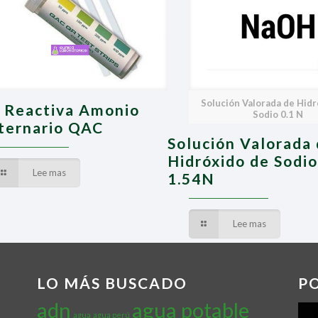
Solución Valorada de Hidr
a Reactiva Amonio
Sodio 0.1 N
ternario QAC
Solución Valorada
Hidróxido de Sodio
Lee mas
1.54N
Lee mas
LO MÁS BUSCADO
P
adn
agua potable
agua
agua perú