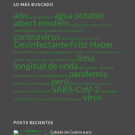
LO MÁS BUSCADO
adn
agua potable
agua
agua perú
albert einstein
app
big data
cambio climático
castañeda lossio
ciencia aplicada
ciencia básica
coronavirus
cromosomas
cáncer
cólera
Desinfectante
Fritz Haber
genoma humano
geodésicas
google
gps
huaicos perú
invenciones
isaac
lima
newton
josé luis justiniano martínez
la luz
longitud de onda
louis pasteur
medicina
pandemia
personalizada
municipalidad de lima
perú
patentes
perfil genético
puente solidaridad
puente
SARS-CoV-2
talavera
red
robert koch
smartphone
virus
subvenciones
tensores
tratamiento de aguas
POSTS RECIENTES
Cubeta de Cuarzo para