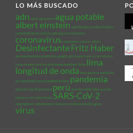
LO MÁS BUSCADO
P
adn
agua potable
agua
agua perú
albert einstein
app
big data
cambio climático
castañeda lossio
ciencia aplicada
ciencia básica
coronavirus
cromosomas
cáncer
cólera
Desinfectante
Fritz Haber
genoma humano
geodésicas
google
gps
huaicos perú
invenciones
lima
isaac newton
josé luis justiniano martínez
la luz
longitud de onda
louis pasteur
medicina
pandemia
personalizada
municipalidad de lima
perú
patentes
perfil genético
puente solidaridad
puente
SARS-CoV-2
talavera
red
robert koch
smartphone
subvenciones
tensores
tratamiento de aguas
virus