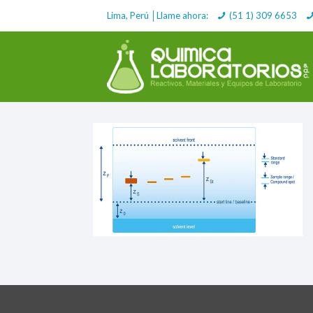
Lima, Perú │Llame ahora:
(51 1) 309 6653