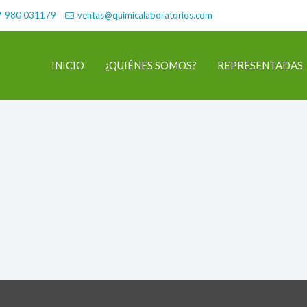
980 031179
ventas@quimicalaboratorios.com
INICIO
¿QUIÉNES SOMOS?
REPRESENTADAS