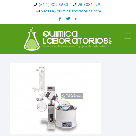
(51 1) 309 6653
980 031179
ventas@quimicalaboratorios.com