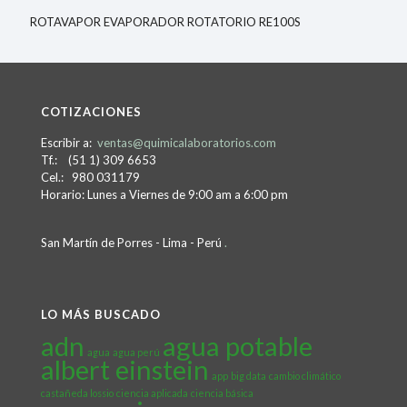
ROTAVAPOR EVAPORADOR ROTATORIO RE100S
COTIZACIONES
Escribir a:
ventas@quimicalaboratorios.com
Tf.: (51 1) 309 6653
Cel.: 980 031179
Horario: Lunes a Viernes de 9:00 am a 6:00 pm
San Martín de Porres - Lima - Perú
.
LO MÁS BUSCADO
adn
agua potable
agua
agua perú
albert einstein
app
big data
cambio climático
castañeda lossio
ciencia aplicada
ciencia básica