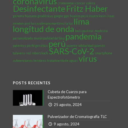
coronavirus
cromosomas
cáncer
cólera
Desinfectante
Fritz Haber
genoma humano
geodésicas
google
gps
huaicos perú
invenciones
isaac
lima
newton
josé luis justiniano martínez
la luz
longitud de onda
louis pasteur
medicina
pandemia
personalizada
municipalidad de lima
perú
patentes
perfil genético
puente solidaridad
puente
SARS-CoV-2
talavera
red
robert koch
smartphone
virus
subvenciones
tensores
tratamiento de aguas
POSTS RECIENTES
Cubeta de Cuarzo para
Espectrofotómetro
25 agosto, 2024
Pulverizador de Cromatografía TLC
9 agosto, 2024