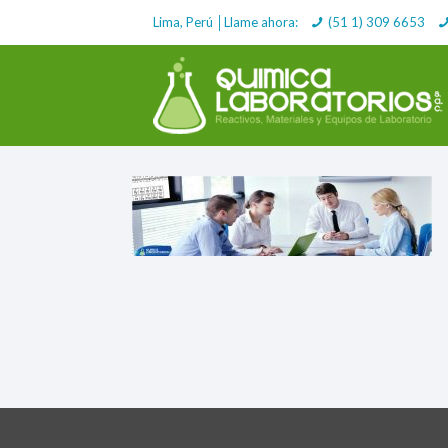
Lima, Perú │Llame ahora:
(51 1) 309 6653