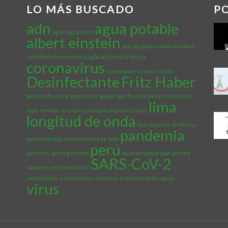
LO MÁS BUSCADO
P
adn
agua potable
agua
agua perú
albert einstein
app
big data
cambio climático
castañeda lossio
ciencia aplicada
ciencia básica
coronavirus
cromosomas
cáncer
cólera
Desinfectante
Fritz Haber
genoma humano
geodésicas
google
gps
huaicos perú
invenciones
lima
isaac newton
josé luis justiniano martínez
la luz
longitud de onda
louis pasteur
medicina
pandemia
personalizada
municipalidad de lima
perú
patentes
perfil genético
puente solidaridad
puente
SARS-CoV-2
talavera
red
robert koch
smartphone
subvenciones
tensores
tratamiento de aguas
virus