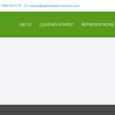
980 031179
ventas@quimicalaboratorios.com
INICIO
¿QUIÉNES SOMOS?
REPRESENTADAS