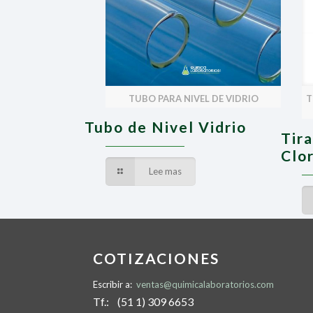
TUBO PARA NIVEL DE VIDRIO
T
Tubo de Nivel Vidrio
Tir
Clo
Lee mas
COTIZACIONES
Escribir a:
ventas@quimicalaboratorios.com
Tf.: (51 1) 309 6653