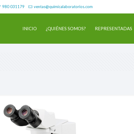
980 031179
ventas@quimicalaboratorios.com
INICIO
¿QUIÉNES SOMOS?
REPRESENTADAS