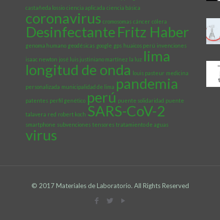
castañeda lossio
ciencia aplicada
ciencia básica
coronavirus
cromosomas
cáncer
cólera
Desinfectante
Fritz Haber
genoma humano
geodésicas
google
gps
huaicos perú
invenciones
lima
isaac newton
josé luis justiniano martínez
la luz
longitud de onda
louis pasteur
medicina
pandemia
personalizada
municipalidad de lima
perú
patentes
perfil genético
puente solidaridad
puente
SARS-CoV-2
talavera
red
robert koch
smartphone
subvenciones
tensores
tratamiento de aguas
virus
© 2017 Materiales de Laboratorio. All Rights Reserved