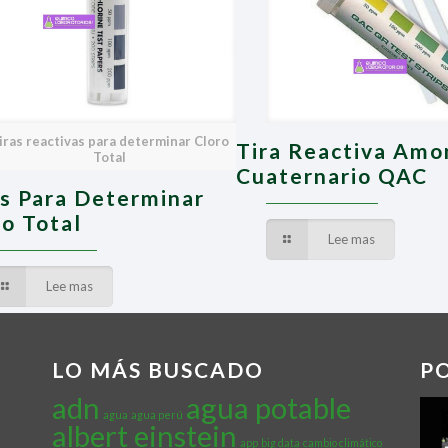
iras reactivas para determinar Cloro
Tira Reactiva Amo
Total
Cuaternario QAC
as Para Determinar
ro Total
Lee mas
Lee mas
LO MÁS BUSCADO
P
adn
agua potable
agua
agua perú
albert einstein
app
big data
cambio climático