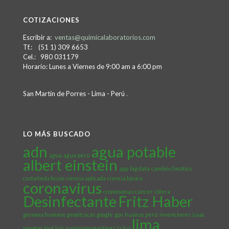
COTIZACIONES
Escribir a:
ventas@quimicalaboratorios.com
Tf.: (51 1) 309 6653
Cel.: 980 031179
Horario: Lunes a Viernes de 9:00 am a 6:00 pm
San Martín de Porres - Lima - Perú
.
LO MÁS BUSCADO
adn
agua potable
agua
agua perú
albert einstein
app
big data
cambio climático
castañeda lossio
ciencia aplicada
ciencia básica
coronavirus
cromosomas
cáncer
cólera
Desinfectante
Fritz Haber
genoma humano
geodésicas
google
gps
huaicos perú
invenciones
isaac
lima
newton
josé luis justiniano martínez
la luz