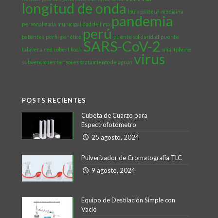
longitud de onda
louis pasteur
medicina
pandemia
personalizada
municipalidad de lima
perú
patentes
perfil genético
puente solidaridad
puente
SARS-CoV-2
talavera
red
robert koch
smartphone
virus
subvenciones
tensores
tratamiento de aguas
POSTS RECIENTES
Cubeta de Cuarzo para
Espectrofotómetro
25 agosto, 2024
Pulverizador de Cromatografía TLC
9 agosto, 2024
Equipo de Destilación Simple con
Vacío