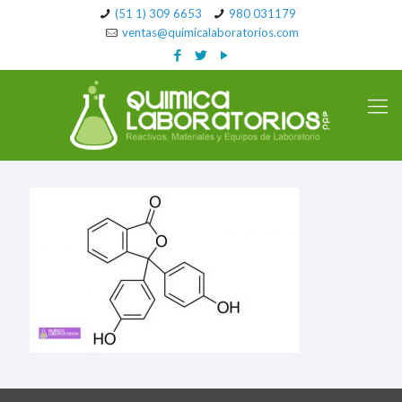
(51 1) 309 6653
980 031179
ventas@quimicalaboratorios.com