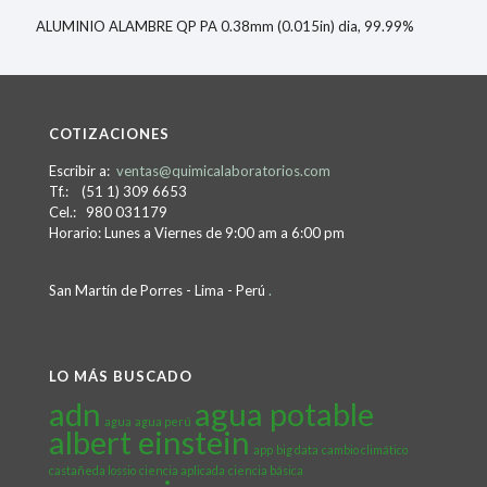
ALUMINIO ALAMBRE QP PA 0.38mm (0.015in) dia, 99.99%
COTIZACIONES
Escribir a:
ventas@quimicalaboratorios.com
Tf.: (51 1) 309 6653
Cel.: 980 031179
Horario: Lunes a Viernes de 9:00 am a 6:00 pm
San Martín de Porres - Lima - Perú
.
LO MÁS BUSCADO
adn
agua potable
agua
agua perú
albert einstein
app
big data
cambio climático
castañeda lossio
ciencia aplicada
ciencia básica