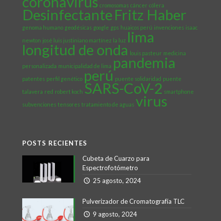
coronavirus
cromosomas
cáncer
cólera
Desinfectante
Fritz Haber
genoma humano
geodésicas
google
gps
huaicos perú
invenciones
isaac
lima
newton
josé luis justiniano martínez
la luz
longitud de onda
louis pasteur
medicina
pandemia
personalizada
municipalidad de lima
perú
patentes
perfil genético
puente solidaridad
puente
SARS-CoV-2
talavera
red
robert koch
smartphone
virus
subvenciones
tensores
tratamiento de aguas
POSTS RECIENTES
Cubeta de Cuarzo para
Espectrofotómetro
25 agosto, 2024
Pulverizador de Cromatografía TLC
9 agosto, 2024