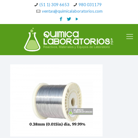
(51 1) 309 6653
980 031179
ventas@quimicalaboratorios.com