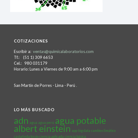
COTIZACIONES
Escribir a:
ventas@quimicalaboratorios.com
Tf.: (51 1) 309 6653
Cel.: 980 031179
Horario: Lunes a Viernes de 9:00 am a 6:00 pm
San Martín de Porres - Lima - Perú
.
LO MÁS BUSCADO
adn
agua potable
agua
agua perú
albert einstein
app
big data
cambio climático
castañeda lossio
ciencia aplicada
ciencia básica