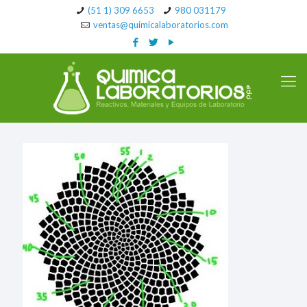
(51 1) 309 6653
980 031179
ventas@quimicalaboratorios.com