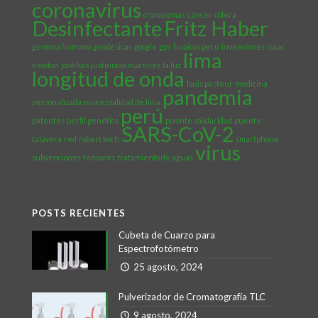
coronavirus
cromosomas
cáncer
cólera
Desinfectante
Fritz Haber
genoma humano
geodésicas
google
gps
huaicos perú
invenciones
isaac
lima
newton
josé luis justiniano martínez
la luz
longitud de onda
louis pasteur
medicina
pandemia
personalizada
municipalidad de lima
perú
patentes
perfil genético
puente solidaridad
puente
SARS-CoV-2
talavera
red
robert koch
smartphone
virus
subvenciones
tensores
tratamiento de aguas
POSTS RECIENTES
Cubeta de Cuarzo para
Espectrofotómetro
25 agosto, 2024
Pulverizador de Cromatografía TLC
9 agosto, 2024