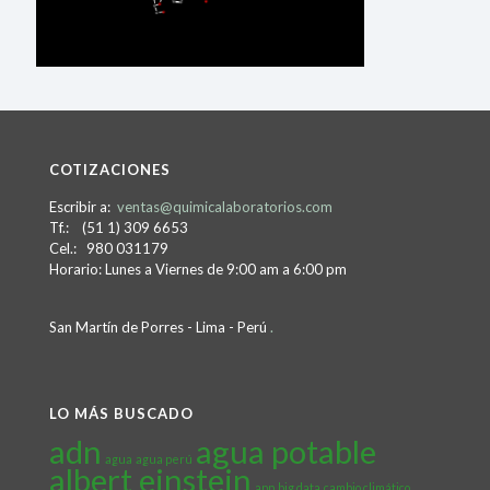
COTIZACIONES
Escribir a:
ventas@quimicalaboratorios.com
Tf.: (51 1) 309 6653
Cel.: 980 031179
Horario: Lunes a Viernes de 9:00 am a 6:00 pm
San Martín de Porres - Lima - Perú
.
LO MÁS BUSCADO
adn
agua potable
agua
agua perú
albert einstein
app
big data
cambio climático