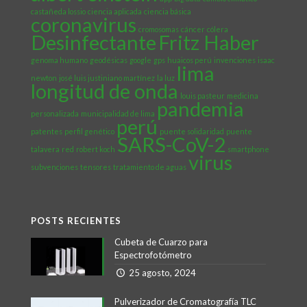
castañeda lossio
ciencia aplicada
ciencia básica
coronavirus
cromosomas
cáncer
cólera
Desinfectante
Fritz Haber
genoma humano
geodésicas
google
gps
huaicos perú
invenciones
isaac
lima
newton
josé luis justiniano martínez
la luz
longitud de onda
louis pasteur
medicina
pandemia
personalizada
municipalidad de lima
perú
patentes
perfil genético
puente solidaridad
puente
SARS-CoV-2
talavera
red
robert koch
smartphone
virus
subvenciones
tensores
tratamiento de aguas
POSTS RECIENTES
Cubeta de Cuarzo para
Espectrofotómetro
25 agosto, 2024
Pulverizador de Cromatografía TLC