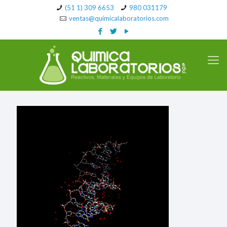
(51 1) 309 6653
980 031179
ventas@quimicalaboratorios.com