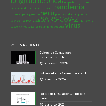
longitud de onda
louis pasteur
medicina
pandemia
personalizada
municipalidad de lima
perú
patentes
perfil genético
puente solidaridad
puente
SARS-CoV-2
talavera
red
robert koch
smartphone
virus
subvenciones
tensores
tratamiento de aguas
POSTS RECIENTES
Cubeta de Cuarzo para
Espectrofotómetro
25 agosto, 2024
Pulverizador de Cromatografía TLC
9 agosto, 2024
Equipo de Destilación Simple con
Vacío
8 agosto, 2024