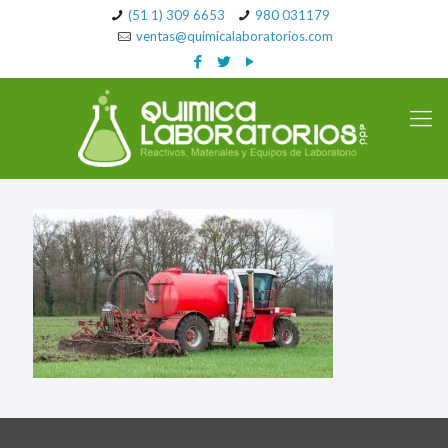
(51 1) 309 6653
980 031179
ventas@quimicalaboratorios.com