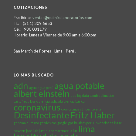
COTIZACIONES
Escribir a:
ventas@quimicalaboratorios.com
Tf.: (51 1) 309 6653
Cel.: 980 031179
Horario: Lunes a Viernes de 9:00 am a 6:00 pm
San Martín de Porres - Lima - Perú
.
LO MÁS BUSCADO
adn
agua potable
agua
agua perú
albert einstein
app
big data
cambio climático
castañeda lossio
ciencia aplicada
ciencia básica
coronavirus
cromosomas
cáncer
cólera
Desinfectante
Fritz Haber
genoma humano
geodésicas
google
gps
huaicos perú
invenciones
isaac
lima
newton
josé luis justiniano martínez
la luz