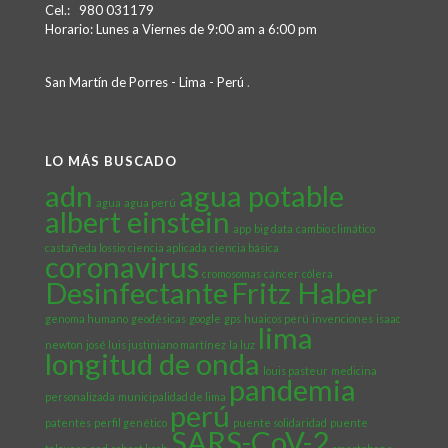
Cel.: 980 031179
Horario: Lunes a Viernes de 9:00 am a 6:00 pm
San Martín de Porres - Lima - Perú
.
LO MÁS BUSCADO
adn
agua potable
agua
agua perú
albert einstein
app
big data
cambio climático
castañeda lossio
ciencia aplicada
ciencia básica
coronavirus
cromosomas
cáncer
cólera
Desinfectante
Fritz Haber
genoma humano
geodésicas
google
gps
huaicos perú
invenciones
isaac
lima
newton
josé luis justiniano martínez
la luz
longitud de onda
louis pasteur
medicina
pandemia
personalizada
municipalidad de lima
perú
patentes
perfil genético
puente solidaridad
puente
SARS-CoV-2