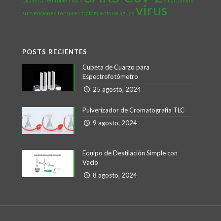
talavera
red
robert koch
smartphone
virus
subvenciones
tensores
tratamiento de aguas
POSTS RECIENTES
Cubeta de Cuarzo para
Espectrofotómetro
25 agosto, 2024
Pulverizador de Cromatografía TLC
9 agosto, 2024
Equipo de Destilación Simple con
Vacío
8 agosto, 2024