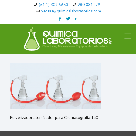
(51 1) 309 6653
980 031179
ventas@quimicalaboratorios.com
Pulverizador atomizador para Cromatografía TLC