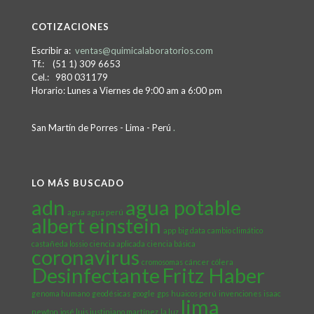
COTIZACIONES
Escribir a:
ventas@quimicalaboratorios.com
Tf.: (51 1) 309 6653
Cel.: 980 031179
Horario: Lunes a Viernes de 9:00 am a 6:00 pm
San Martín de Porres - Lima - Perú
.
LO MÁS BUSCADO
adn
agua potable
agua
agua perú
albert einstein
app
big data
cambio climático
castañeda lossio
ciencia aplicada
ciencia básica
coronavirus
cromosomas
cáncer
cólera
Desinfectante
Fritz Haber
genoma humano
geodésicas
google
gps
huaicos perú
invenciones
isaac
lima
newton
josé luis justiniano martínez
la luz