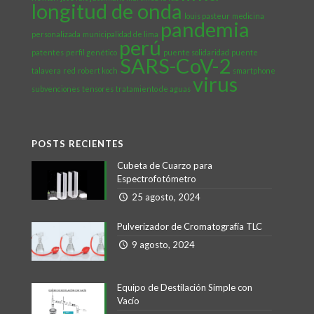
longitud de onda
louis pasteur
medicina
pandemia
personalizada
municipalidad de lima
perú
patentes
perfil genético
puente solidaridad
puente
SARS-CoV-2
talavera
red
robert koch
smartphone
virus
subvenciones
tensores
tratamiento de aguas
POSTS RECIENTES
Cubeta de Cuarzo para
Espectrofotómetro
25 agosto, 2024
Pulverizador de Cromatografía TLC
9 agosto, 2024
Equipo de Destilación Simple con
Vacío