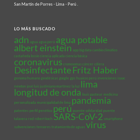
San Martín de Porres - Lima - Perú
.
LO MÁS BUSCADO
adn
agua potable
agua
agua perú
albert einstein
app
big data
cambio climático
castañeda lossio
ciencia aplicada
ciencia básica
coronavirus
cromosomas
cáncer
cólera
Desinfectante
Fritz Haber
genoma humano
geodésicas
google
gps
huaicos perú
invenciones
isaac
lima
newton
josé luis justiniano martínez
la luz
longitud de onda
louis pasteur
medicina
pandemia
personalizada
municipalidad de lima
perú
patentes
perfil genético
puente solidaridad
puente
SARS-CoV-2
talavera
red
robert koch
smartphone
virus
subvenciones
tensores
tratamiento de aguas