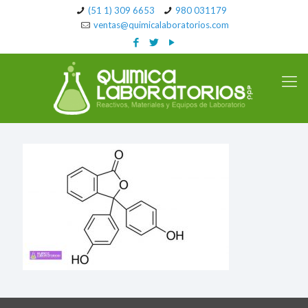
(51 1) 309 6653
980 031179
ventas@quimicalaboratorios.com