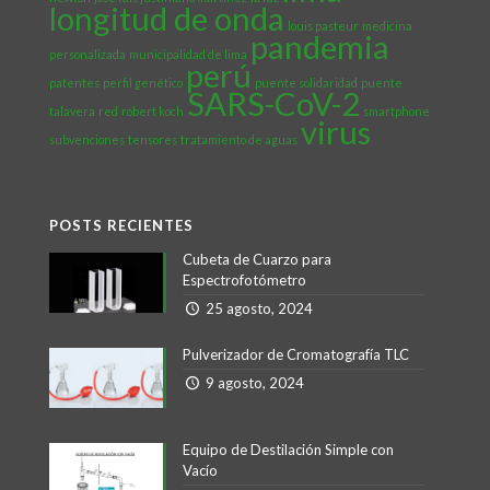
longitud de onda
louis pasteur
medicina
pandemia
personalizada
municipalidad de lima
perú
patentes
perfil genético
puente solidaridad
puente
SARS-CoV-2
talavera
red
robert koch
smartphone
virus
subvenciones
tensores
tratamiento de aguas
POSTS RECIENTES
Cubeta de Cuarzo para
Espectrofotómetro
25 agosto, 2024
Pulverizador de Cromatografía TLC
9 agosto, 2024
Equipo de Destilación Simple con
Vacío