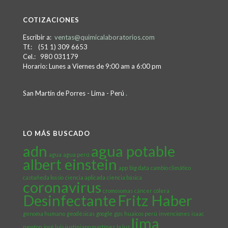
COTIZACIONES
Escribir a:
ventas@quimicalaboratorios.com
Tf.: (51 1) 309 6653
Cel.: 980 031179
Horario: Lunes a Viernes de 9:00 am a 6:00 pm
San Martín de Porres - Lima - Perú
.
LO MÁS BUSCADO
adn
agua potable
agua
agua perú
albert einstein
app
big data
cambio climático
castañeda lossio
ciencia aplicada
ciencia básica
coronavirus
cromosomas
cáncer
cólera
Desinfectante
Fritz Haber
genoma humano
geodésicas
google
gps
huaicos perú
invenciones
isaac
lima
newton
josé luis justiniano martínez
la luz