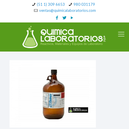
(51 1) 309 6653
980 031179
ventas@quimicalaboratorios.com