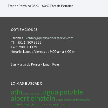
Éter de Petróleo 35ºC – 60ºC. Eter de Petroleo
COTIZACIONES
Escribir a:
ventas@quimicalaboratorios.com
Tf.: (51 1) 309 6653
Cel.: 980 031179
Horario: Lunes a Viernes de 9:00 am a 6:00 pm
San Martín de Porres - Lima - Perú
.
LO MÁS BUSCADO
adn
agua potable
agua
agua perú
albert einstein
app
big data
cambio climático
castañeda lossio
ciencia aplicada
ciencia básica