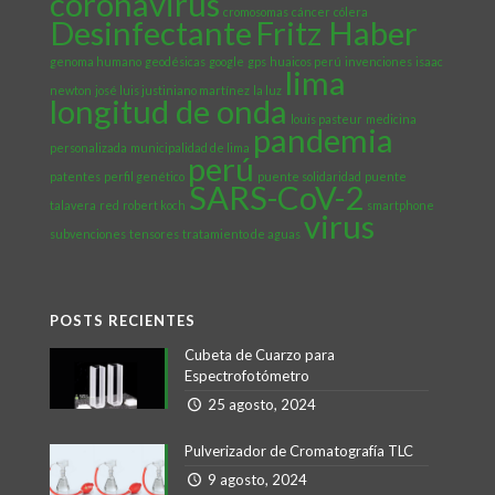
coronavirus
cromosomas
cáncer
cólera
Desinfectante
Fritz Haber
genoma humano
geodésicas
google
gps
huaicos perú
invenciones
isaac
lima
newton
josé luis justiniano martínez
la luz
longitud de onda
louis pasteur
medicina
pandemia
personalizada
municipalidad de lima
perú
patentes
perfil genético
puente solidaridad
puente
SARS-CoV-2
talavera
red
robert koch
smartphone
virus
subvenciones
tensores
tratamiento de aguas
POSTS RECIENTES
Cubeta de Cuarzo para
Espectrofotómetro
25 agosto, 2024
Pulverizador de Cromatografía TLC
9 agosto, 2024