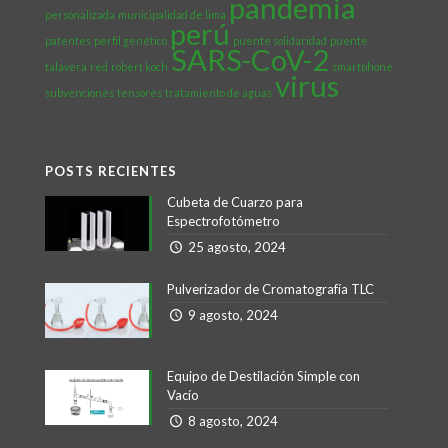
pandemia
personalizada
municipalidad de lima
perú
patentes
perfil genético
puente solidaridad
puente
SARS-CoV-2
talavera
red
robert koch
smartphone
virus
subvenciones
tensores
tratamiento de aguas
POSTS RECIENTES
Cubeta de Cuarzo para
Espectrofotómetro
25 agosto, 2024
Pulverizador de Cromatografía TLC
9 agosto, 2024
Equipo de Destilación Simple con
Vacío
8 agosto, 2024