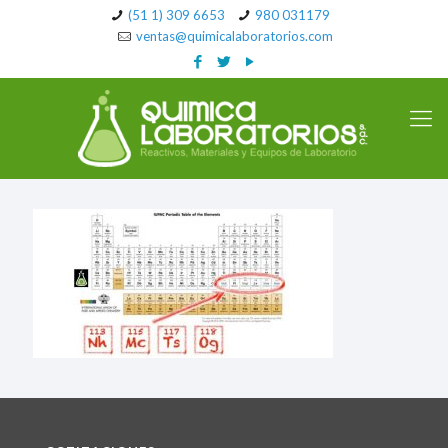
(51 1) 309 6653
980 031179
ventas@quimicalaboratorios.com