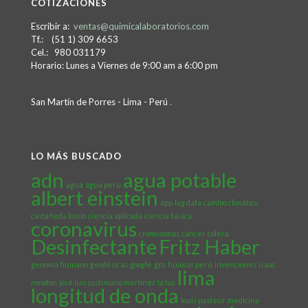
COTIZACIONES
Escribir a:
ventas@quimicalaboratorios.com
Tf.: (51 1) 309 6653
Cel.: 980 031179
Horario: Lunes a Viernes de 9:00 am a 6:00 pm
San Martín de Porres - Lima - Perú
.
LO MÁS BUSCADO
adn
agua potable
agua
agua perú
albert einstein
app
big data
cambio climático
castañeda lossio
ciencia aplicada
ciencia básica
coronavirus
cromosomas
cáncer
cólera
Desinfectante
Fritz Haber
genoma humano
geodésicas
google
gps
huaicos perú
invenciones
isaac
lima
newton
josé luis justiniano martínez
la luz
longitud de onda
louis pasteur
medicina