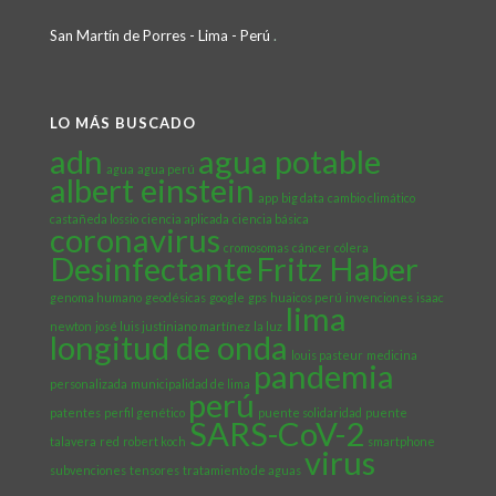
San Martín de Porres - Lima - Perú
.
LO MÁS BUSCADO
adn
agua potable
agua
agua perú
albert einstein
app
big data
cambio climático
castañeda lossio
ciencia aplicada
ciencia básica
coronavirus
cromosomas
cáncer
cólera
Desinfectante
Fritz Haber
genoma humano
geodésicas
google
gps
huaicos perú
invenciones
isaac
lima
newton
josé luis justiniano martínez
la luz
longitud de onda
louis pasteur
medicina
pandemia
personalizada
municipalidad de lima
perú
patentes
perfil genético
puente solidaridad
puente
SARS-CoV-2
talavera
red
robert koch
smartphone
virus
subvenciones
tensores
tratamiento de aguas