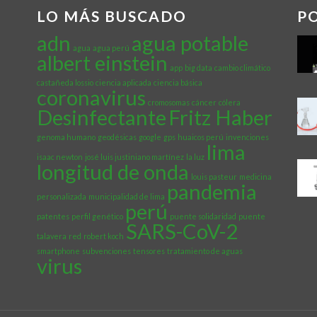
LO MÁS BUSCADO
P
adn
agua potable
agua
agua perú
albert einstein
app
big data
cambio climático
castañeda lossio
ciencia aplicada
ciencia básica
coronavirus
cromosomas
cáncer
cólera
Desinfectante
Fritz Haber
genoma humano
geodésicas
google
gps
huaicos perú
invenciones
lima
isaac newton
josé luis justiniano martínez
la luz
longitud de onda
louis pasteur
medicina
pandemia
personalizada
municipalidad de lima
perú
patentes
perfil genético
puente solidaridad
puente
SARS-CoV-2
talavera
red
robert koch
smartphone
subvenciones
tensores
tratamiento de aguas
virus