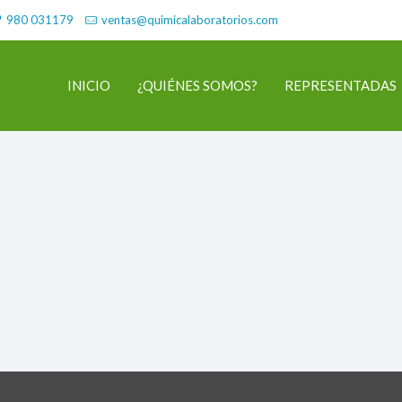
980 031179
ventas@quimicalaboratorios.com
INICIO
¿QUIÉNES SOMOS?
REPRESENTADAS