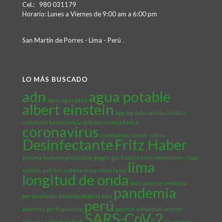
Cel.: 980 031179
Horario: Lunes a Viernes de 9:00 am a 6:00 pm
San Martín de Porres - Lima - Perú
.
LO MÁS BUSCADO
adn
agua potable
agua
agua perú
albert einstein
app
big data
cambio climático
castañeda lossio
ciencia aplicada
ciencia básica
coronavirus
cromosomas
cáncer
cólera
Desinfectante
Fritz Haber
genoma humano
geodésicas
google
gps
huaicos perú
invenciones
isaac
lima
newton
josé luis justiniano martínez
la luz
longitud de onda
louis pasteur
medicina
pandemia
personalizada
municipalidad de lima
perú
patentes
perfil genético
puente solidaridad
puente
SARS-CoV-2
talavera
red
robert koch
smartphone