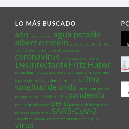
LO MÁS BUSCADO
P
adn
agua potable
agua
agua perú
albert einstein
app
big data
cambio climático
castañeda lossio
ciencia aplicada
ciencia básica
coronavirus
cromosomas
cáncer
cólera
Desinfectante
Fritz Haber
genoma humano
geodésicas
google
gps
huaicos perú
invenciones
lima
isaac newton
josé luis justiniano martínez
la luz
longitud de onda
louis pasteur
medicina
pandemia
personalizada
municipalidad de lima
perú
patentes
perfil genético
puente solidaridad
puente
SARS-CoV-2
talavera
red
robert koch
smartphone
subvenciones
tensores
tratamiento de aguas
virus