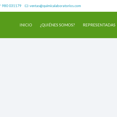
980 031179
ventas@quimicalaboratorios.com
INICIO
¿QUIÉNES SOMOS?
REPRESENTADAS