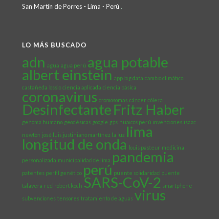
San Martín de Porres - Lima - Perú
.
LO MÁS BUSCADO
adn
agua potable
agua
agua perú
albert einstein
app
big data
cambio climático
castañeda lossio
ciencia aplicada
ciencia básica
coronavirus
cromosomas
cáncer
cólera
Desinfectante
Fritz Haber
genoma humano
geodésicas
google
gps
huaicos perú
invenciones
isaac
lima
newton
josé luis justiniano martínez
la luz
longitud de onda
louis pasteur
medicina
pandemia
personalizada
municipalidad de lima
perú
patentes
perfil genético
puente solidaridad
puente
SARS-CoV-2
talavera
red
robert koch
smartphone
virus
subvenciones
tensores
tratamiento de aguas