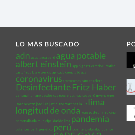
LO MÁS BUSCADO
P
adn
agua potable
agua
agua perú
albert einstein
app
big data
cambio climático
castañeda lossio
ciencia aplicada
ciencia básica
coronavirus
cromosomas
cáncer
cólera
Desinfectante
Fritz Haber
genoma humano
geodésicas
google
gps
huaicos perú
invenciones
lima
isaac newton
josé luis justiniano martínez
la luz
longitud de onda
louis pasteur
medicina
pandemia
personalizada
municipalidad de lima
perú
patentes
perfil genético
puente solidaridad
puente