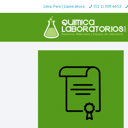
Lima, Perú │Llame ahora:
(51 1) 309 6653