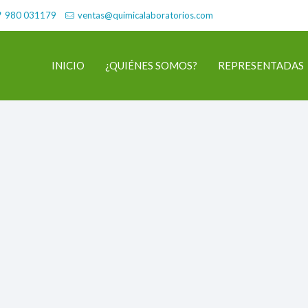
980 031179
ventas@quimicalaboratorios.com
INICIO
¿QUIÉNES SOMOS?
REPRESENTADAS