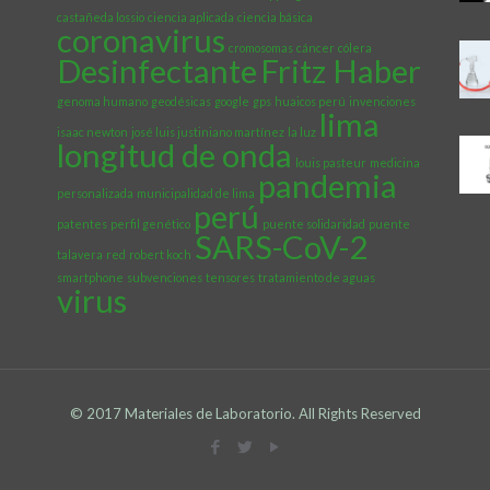
castañeda lossio
ciencia aplicada
ciencia básica
coronavirus
cromosomas
cáncer
cólera
Desinfectante
Fritz Haber
genoma humano
geodésicas
google
gps
huaicos perú
invenciones
lima
isaac newton
josé luis justiniano martínez
la luz
longitud de onda
louis pasteur
medicina
pandemia
personalizada
municipalidad de lima
perú
patentes
perfil genético
puente solidaridad
puente
SARS-CoV-2
talavera
red
robert koch
smartphone
subvenciones
tensores
tratamiento de aguas
virus
© 2017 Materiales de Laboratorio. All Rights Reserved