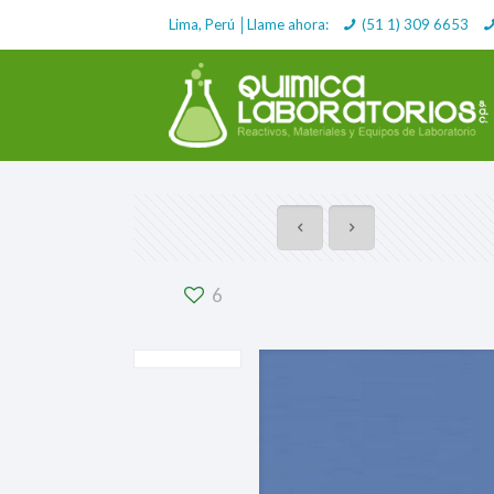
Lima, Perú │Llame ahora:
(51 1) 309 6653
6