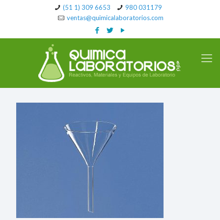
(51 1) 309 6653
980 031179
ventas@quimicalaboratorios.com