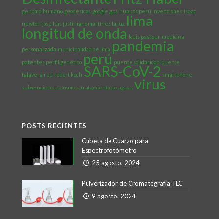
genoma humano
geodésicas
google
gps
huaicos perú
invenciones
isaac
lima
newton
josé luis justiniano martínez
la luz
longitud de onda
louis pasteur
medicina
pandemia
personalizada
municipalidad de lima
perú
patentes
perfil genético
puente solidaridad
puente
SARS-CoV-2
talavera
red
robert koch
smartphone
virus
subvenciones
tensores
tratamiento de aguas
POSTS RECIENTES
Cubeta de Cuarzo para
Espectrofotómetro
25 agosto, 2024
Pulverizador de Cromatografía TLC
9 agosto, 2024