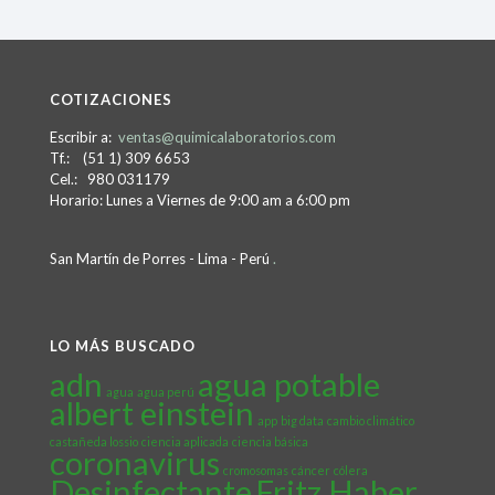
COTIZACIONES
Escribir a:
ventas@quimicalaboratorios.com
Tf.: (51 1) 309 6653
Cel.: 980 031179
Horario: Lunes a Viernes de 9:00 am a 6:00 pm
San Martín de Porres - Lima - Perú
.
LO MÁS BUSCADO
adn
agua potable
agua
agua perú
albert einstein
app
big data
cambio climático
castañeda lossio
ciencia aplicada
ciencia básica
coronavirus
cromosomas
cáncer
cólera
Desinfectante
Fritz Haber